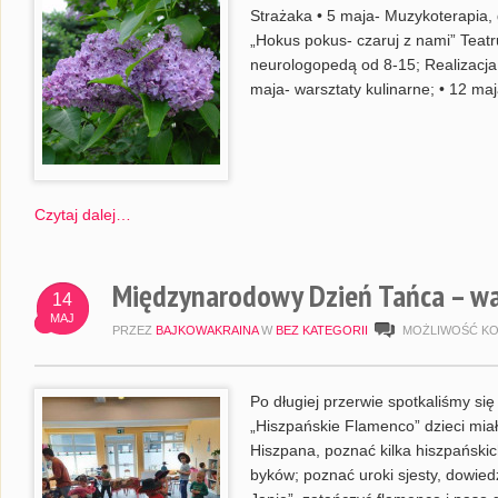
Strażaka • 5 maja- Muzykoterapia,
„Hokus pokus- czaruj z nami” Teatru
neurologopedą od 8-15; Realizacja 
maja- warsztaty kulinarne; • 12 maj
Czytaj dalej…
Międzynarodowy Dzień Tańca – wa
14
MAJ
PRZEZ
BAJKOWAKRAINA
W
BEZ KATEGORII
MOŻLIWOŚĆ K
Po długiej przerwie spotkaliśmy si
„Hiszpańskie Flamenco” dzieci miał
Hiszpana, poznać kilka hiszpańskic
byków; poznać uroki sjesty, dowied