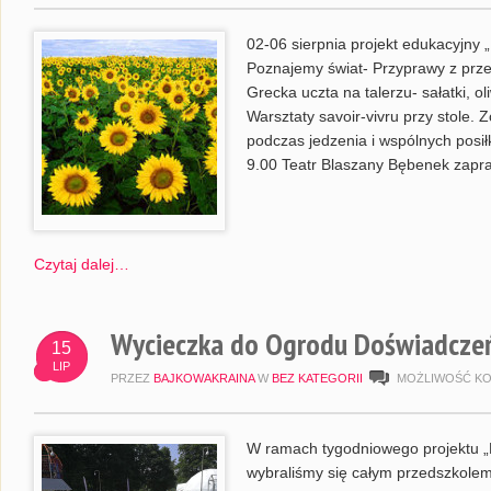
02-06 sierpnia projekt edukacyjny 
Poznajemy świat- Przyprawy z prze
Grecka uczta na talerzu- sałatki, o
Warsztaty savoir-vivru przy stole
podczas jedzenia i wspólnych posi
9.00 Teatr Blaszany Bębenek zapr
Czytaj dalej…
Wycieczka do Ogrodu Doświadcze
15
LIP
PRZEZ
BAJKOWAKRAINA
W
BEZ KATEGORII
MOŻLIWOŚĆ K
W ramach tygodniowego projektu 
wybraliśmy się całym przedszkole