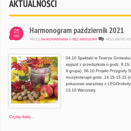
AKTUALNOŚCI
Harmonogram październik 2021
25
PAŹ
PRZEZ
BAJKOWAKRAINA
W
BEZ KATEGORII
MOŻLIWOŚĆ K
04.10 Spektakl w Teatrze Groteska 
wyjazd z przedszkola o godz. 8.15;
II grupa); 06.10 Projekt Przygody 
muzykoterapii godz. 14.15-15.15 (w
pokazowe warsztaty z LEGOrobotyk
13.10 Warsztaty
Czytaj dalej…