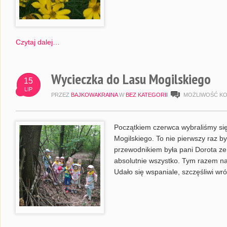
Czytaj dalej…
Wycieczka do Lasu Mogilskiego
15
LIP
PRZEZ
BAJKOWAKRAINA
W
BEZ KATEGORII
MOŻLIWOŚĆ K
Początkiem czerwca wybraliśmy si
Mogilskiego. To nie pierwszy raz b
przewodnikiem była pani Dorota ze 
absolutnie wszystko. Tym razem n
Udało się wspaniale, szczęśliwi wró