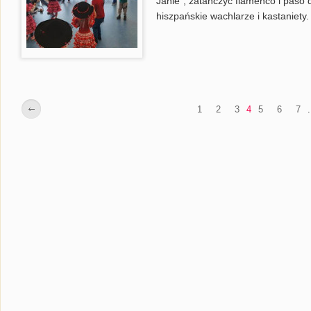
Janie”, zatańczyć flamenco i paso 
hiszpańskie wachlarze i kastaniety.
1
2
3
4
5
6
7
.