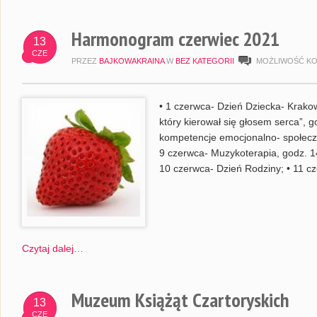
Harmonogram czerwiec 2021
13
CZE
PRZEZ
BAJKOWAKRAINA
W
BEZ KATEGORII
MOŻLIWOŚĆ K
• 1 czerwca- Dzień Dziecka- Krakows
który kierował się głosem serca”, g
kompetencje emocjonalno- społeczn
9 czerwca- Muzykoterapia, godz. 14
10 czerwca- Dzień Rodziny; • 11 cz
Czytaj dalej…
Muzeum Książąt Czartoryskich
13
CZE