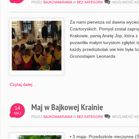
PRZEZ
BAJKOWAKRAINA
W
BEZ KATEGORII
MOŻLIWOŚĆ K
Za nami pierwsza od dawna wycie
Czartoryskich. Pomysł został zap
Krakowie, panią Anetę Jop, która z
pozwoliła małym turystom zgłębić t
każdy przedszkolak wie kim była I
Gronostajem Leonarda
Czytaj dalej…
Maj w Bajkowej Krainie
14
MAJ
PRZEZ
BAJKOWAKRAINA
W
BEZ KATEGORII
MOŻLIWOŚĆ K
• 3 maja- Przedszkole nieczynne (