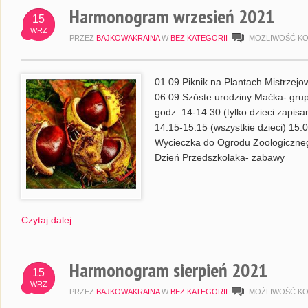
Harmonogram wrzesień 2021
15
WRZ
PRZEZ
BAJKOWAKRAINA
W
BEZ KATEGORII
MOŻLIWOŚĆ K
01.09 Piknik na Plantach Mistrzejo
06.09 Szóste urodziny Maćka- grupa
godz. 14-14.30 (tylko dzieci zapis
14.15-15.15 (wszystkie dzieci) 15.
Wycieczka do Ogrodu Zoologiczneg
Dzień Przedszkolaka- zabawy
Czytaj dalej…
Harmonogram sierpień 2021
15
WRZ
PRZEZ
BAJKOWAKRAINA
W
BEZ KATEGORII
MOŻLIWOŚĆ K