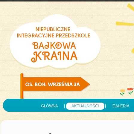
GŁÓWNA
AKTUALNOŚCI
GALERIA