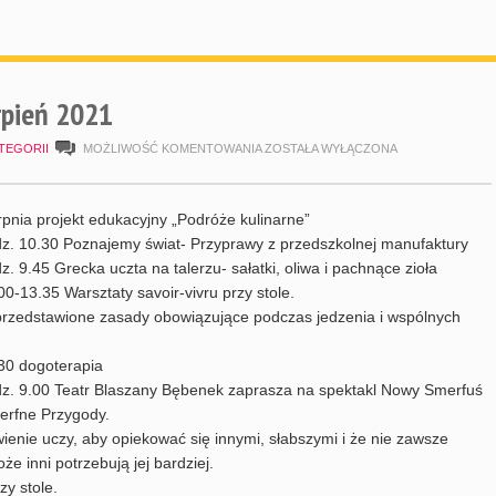
pień 2021
HARMONOGRAM
TEGORII
MOŻLIWOŚĆ KOMENTOWANIA
ZOSTAŁA WYŁĄCZONA
SIERPIEŃ
2021
rpnia projekt edukacyjny „Podróże kulinarne”
z. 10.30 Poznajemy świat- Przyprawy z przedszkolnej manufaktury
z. 9.45 Grecka uczta na talerzu- sałatki, oliwa i pachnące zioła
00-13.35 Warsztaty savoir-vivru przy stole.
rzedstawione zasady obowiązujące podczas jedzenia i wspólnych
30 dogoterapia
z. 9.00 Teatr Blaszany Bębenek zaprasza na spektakl Nowy Smerfuś
merfne Przygody.
ienie uczy, aby opiekować się innymi, słabszymi i że nie zawsze
 inni potrzebują jej bardziej.
zy stole.