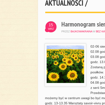
AKTUALNOŚCI /
Harmonogram sier
15
WRZ
PRZEZ
BAJKOWAKRAINA
W
BEZ KA
02-06 sie
02.08 god
03.08 god
godz. 13.
Zostaną p
posiłków.
godz. 14.
04.08 god
z serii S
Przedstaw
możemy być w centrum uwagi bo być może
godz. 13-13.35 Warsztaty savoir-vivru pr