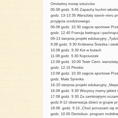
Omówimy mowę sztućców.
05.08 godz. 9.45 Zapachy kuchni włoskiej
godz. 13-13.35 Warsztaty savoir-vivru p
przyjęcia urodzinowego.
06.08 godz. 10.30 zajęcia sportowe Prze
godz. 12.45 Francja kwitnąca i pachnąc
09-13 sierpnia projekt edukacyjny „Tydzi
9.08 godz. 9.30 Królewna Śnieżka i sie
10.08 godz. 9.30 Kot w butach
11.08 godz. 9.30 Kopciuszek
12.08 godz. 10.00 Teatr Cieni- warsztat
godz. 12.15 Pinokio
13.08 godz. 10.30 zajęcia sportowe Prze
godz. Mała Syrenka
16-20 sierpnia projekt edukacyjny „Niepe
16.08 godz. 9.30 Wszyscy mamy jakieś m
17.08 godz. 9.30 Za zamkniętymi oczami
godz.9-12 obserwacja dzieci w grupie p
18.08. godz. 9.15 „Choć poruszam się in
godz. 10.00 Dentobus- program mobiln