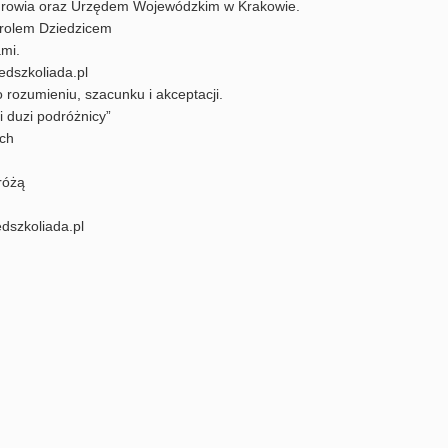
rowia oraz Urzędem Wojewódzkim w Krakowie.
arolem Dziedzicem
mi.
edszkoliada.pl
 rozumieniu, szacunku i akceptacji.
i duzi podróżnicy”
ich
różą
dszkoliada.pl