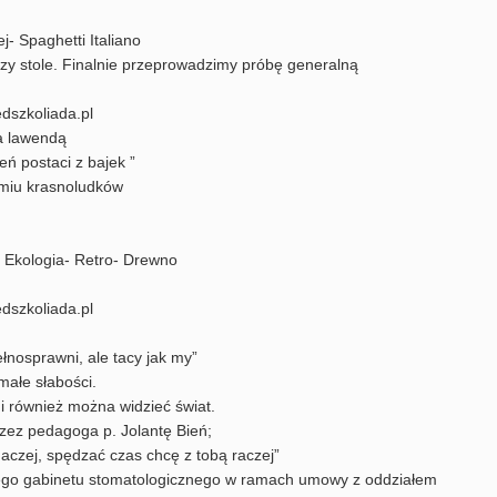
- Spaghetti Italiano
rzy stole. Finalnie przeprowadzimy próbę generalną
dszkoliada.pl
a lawendą
eń postaci z bajek ”
dmiu krasnoludków
y Ekologia- Retro- Drewno
dszkoliada.pl
łnosprawni, ale tacy jak my”
ałe słabości.
 również można widzieć świat.
rzez pedagoga p. Jolantę Bień;
aczej, spędzać czas chcę z tobą raczej”
ego gabinetu stomatologicznego w ramach umowy z oddziałem