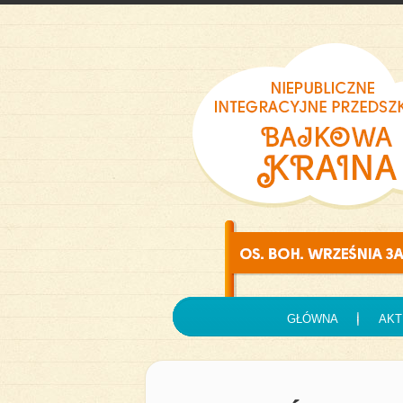
GŁÓWNA
AKT