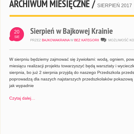
ARCHIWUM MIESIĘCZNE /
SIERPIEŃ 2017
Sierpień w Bajkowej Krainie
20
SIE
PRZEZ
BAJKOWAKRAINA
W
BEZ KATEGORII
MOŻLIWOŚĆ K
W sierpniu będziemy zajmować się żywiołami: wodą, ogniem, powi
miesiącu realizacji projektu towarzyszyć będą warsztaty i wycie
sierpnia, bo już 2 sierpnia przyjdą do naszego Przedszkola przeds
poprowadzą dla naszych najstarszych przedszkolaków pokazową 
jak wypadnie
Czytaj dalej…