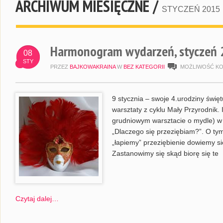
ARCHIWUM MIESIĘCZNE /
STYCZEŃ 2015
Harmonogram wydarzeń, styczeń 
08
STY
PRZEZ
BAJKOWAKRAINA
W
BEZ KATEGORII
MOŻLIWOŚĆ K
9 stycznia – swoje 4.urodziny święt
warsztaty z cyklu Mały Przyrodnik. 
grudniowym warsztacie o mydle) w s
„Dlaczego się przeziębiam?”. O tym
„łapiemy” przeziębienie dowiemy się
Zastanowimy się skąd biorę się te
Czytaj dalej…