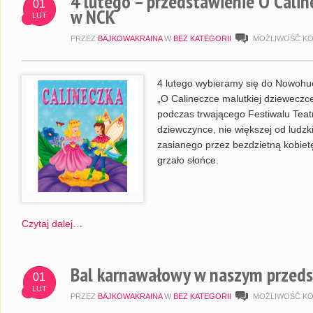
4 lutego – przedstawienie O Calin
01
w NCK
LUT
PRZEZ
BAJKOWAKRAINA
W
BEZ KATEGORII
MOŻLIWOŚĆ K
4 lutego wybieramy się do Nowohu
„O Calineczce malutkiej dzieweczce
podczas trwającego Festiwalu Teatr
dziewczynce, nie większej od ludzki
zasianego przez bezdzietną kobietę.
grzało słońce.
Czytaj dalej…
Bal karnawałowy w naszym przeds
01
LUT
PRZEZ
BAJKOWAKRAINA
W
BEZ KATEGORII
MOŻLIWOŚĆ K