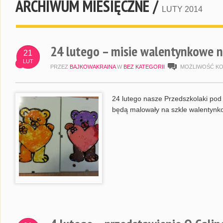
ARCHIWUM MIESIĘCZNE /
LUTY 2014
24 lutego – misie walentynkowe n
21
LUT
PRZEZ
BAJKOWAKRAINA
W
BEZ KATEGORII
MOŻLIWOŚĆ K
24 lutego nasze Przedszkolaki pod
będą malowały na szkle walentynk