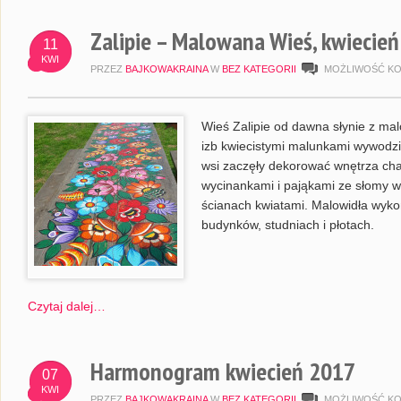
Zalipie – Malowana Wieś, kwiecie
11
KWI
PRZEZ
BAJKOWAKRAINA
W
BEZ KATEGORII
MOŻLIWOŚĆ K
Wieś Zalipie od dawna słynie z ma
izb kwiecistymi malunkami wywodzi 
wsi zaczęły dekorować wnętrza cha
wycinankami i pająkami ze słomy 
ścianach kwiatami. Malowidła wyk
budynków, studniach i płotach.
Czytaj dalej…
Harmonogram kwiecień 2017
07
KWI
PRZEZ
BAJKOWAKRAINA
W
BEZ KATEGORII
MOŻLIWOŚĆ K