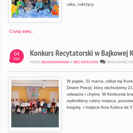
raka, cukrzycy
Czytaj dalej…
Konkurs Recytatorski w Bajkowej K
04
KWI
PRZEZ
BAJKOWAKRAINA
W
BEZ KATEGORII
MOŻLIWOŚĆ K
W piątek, 31 marca, odbył się Kon
Dniem Poezji, który obchodzimy 21
odważne i chętne. W Konkursie brał
wyłoniliśmy cztery miejsca, pozosta
książkę. I miejsce Ania Kubica lat 3