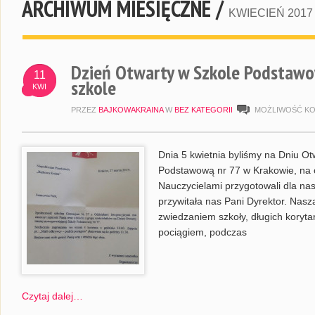
ARCHIWUM MIESIĘCZNE /
KWIECIEŃ 2017
Dzień Otwarty w Szkole Podstawow
11
szkole
KWI
PRZEZ
BAJKOWAKRAINA
W
BEZ KATEGORII
MOŻLIWOŚĆ K
Dnia 5 kwietnia byliśmy na Dniu 
Podstawową nr 77 w Krakowie, na o
Nauczycielami przygotowali dla n
przywitała nas Pani Dyrektor. Nasza
zwiedzaniem szkoły, długich korytar
pociągiem, podczas
Czytaj dalej…