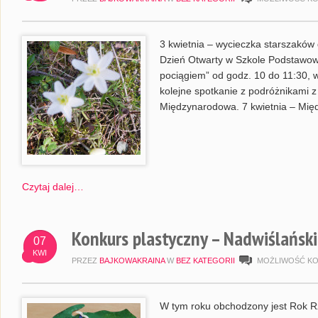
3 kwietnia – wycieczka starszaków 
Dzień Otwarty w Szkole Podstawowej
pociągiem” od godz. 10 do 11:30, w
kolejne spotkanie z podróżnikami 
Międzynarodowa. 7 kwietnia – Mię
Czytaj dalej…
Konkurs plastyczny – Nadwiślański
07
KWI
PRZEZ
BAJKOWAKRAINA
W
BEZ KATEGORII
MOŻLIWOŚĆ K
W tym roku obchodzony jest Rok Rz