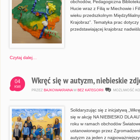
obchodów, Pedagogiczna Bibliotek
Hucie wraz z Filią w Miechowie i Fi
wieku przedszkolnym Międzyfilialn
Krajobraz”. Tematyka prac dotyczy 
przedstawiającej krajobraz nadwiśl
Czytaj dalej…
Wkręć się w autyzm, niebieskie zd
04
KWI
PRZEZ
BAJKOWAKRAINA
W
BEZ KATEGORII
MOŻLIWOŚĆ K
Solidaryzując się z inicjatywą „Wk
się w akcję NA NIEBIESKO DLA AUT
roku w ramach obchodów Światowe
ustanowionego przez Zgromadzenie
autyzm za jeden z najpoważniejsz