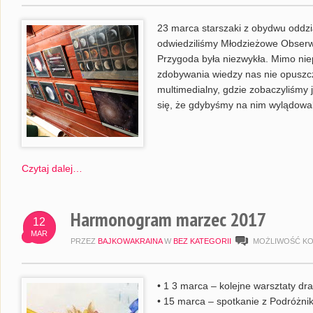
23 marca starszaki z obydwu oddzia
odwiedziliśmy Młodzieżowe Obserw
Przygoda była niezwykła. Mimo nie
zdobywania wiedzy nas nie opuszcz
multimedialny, gdzie zobaczyliśmy 
się, że gdybyśmy na nim wylądowal
Czytaj dalej…
Harmonogram marzec 2017
12
MAR
PRZEZ
BAJKOWAKRAINA
W
BEZ KATEGORII
MOŻLIWOŚĆ K
• 1 3 marca – kolejne warsztaty d
• 15 marca – spotkanie z Podróżnika