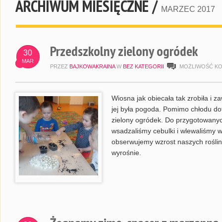
ARCHIWUM MIESIĘCZNE /
MARZEC 2017
Przedszkolny zielony ogródek
30
MAR
PRZEZ
BAJKOWAKRAINA
W
BEZ KATEGORII
MOŻLIWOŚĆ K
Wiosna jak obiecała tak zrobiła i z
jej była pogoda. Pomimo chłodu do
zielony ogródek. Do przygotowany
wsadzaliśmy cebulki i wlewaliśmy 
obserwujemy wzrost naszych roślin.
wyrośnie.