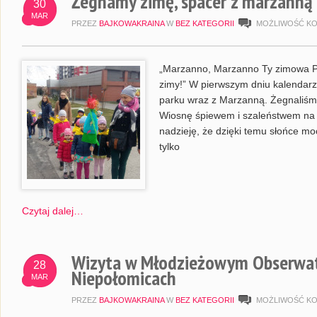
Żegnamy zimę, spacer z marzanną
30
MAR
PRZEZ
BAJKOWAKRAINA
W
BEZ KATEGORII
MOŻLIWOŚĆ K
„Marzanno, Marzanno Ty zimowa Pa
zimy!” W pierwszym dniu kalendarz
parku wraz z Marzanną. Żegnaliśmy
Wiosnę śpiewem i szaleństwem na
nadzieję, że dzięki temu słońce mo
tylko
Czytaj dalej…
Wizyta w Młodzieżowym Obserwa
28
Niepołomicach
MAR
PRZEZ
BAJKOWAKRAINA
W
BEZ KATEGORII
MOŻLIWOŚĆ K