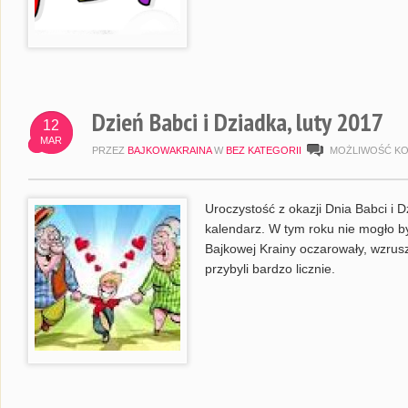
Dzień Babci i Dziadka, luty 2017
12
MAR
PRZEZ
BAJKOWAKRAINA
W
BEZ KATEGORII
MOŻLIWOŚĆ K
Uroczystość z okazji Dnia Babci i D
kalendarz. W tym roku nie mogło by
Bajkowej Krainy oczarowały, wzrusz
przybyli bardzo licznie.