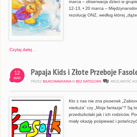
marca – obserwacja dzieci w grupi
12-13, • 20 marca – Międzynarodo
rezolucję ONZ, według której „dąże
Czytaj dalej…
Papaja Kids i Złote Przeboje Fasol
12
MAR
PRZEZ
BAJKOWAKRAINA
W
BEZ KATEGORII
MOŻLIWOŚĆ K
Kto z nas nie zna piosenek „Zabiorę
nieduża” czy „Moja fantazja”? Są t
przedszkolaki jak i ich rodziców. P
miały okazję pośpiewać i potańczy