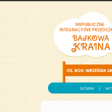
GŁÓWNA
AKT