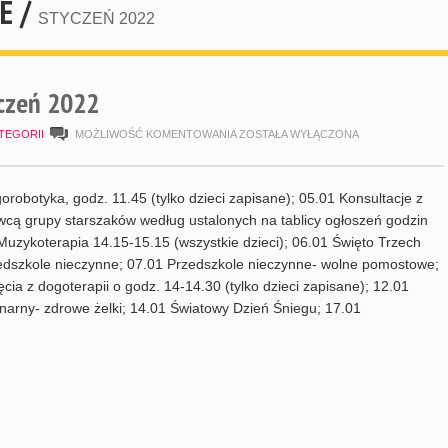
E /
STYCZEŃ 2022
czeń 2022
HARMONOGRAM
TEGORII
MOŻLIWOŚĆ KOMENTOWANIA
ZOSTAŁA WYŁĄCZONA
STYCZEŃ
2022
orobotyka, godz. 11.45 (tylko dzieci zapisane); 05.01 Konsultacje z
ą grupy starszaków według ustalonych na tablicy ogłoszeń godzin
Muzykoterapia 14.15-15.15 (wszystkie dzieci); 06.01 Święto Trzech
zedszkole nieczynne; 07.01 Przedszkole nieczynne- wolne pomostowe;
ęcia z dogoterapii o godz. 14-14.30 (tylko dzieci zapisane); 12.01
inarny- zdrowe żelki; 14.01 Światowy Dzień Śniegu; 17.01