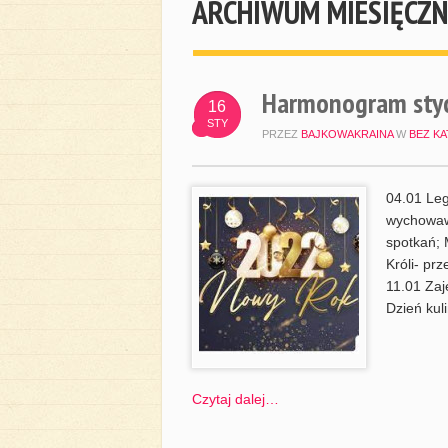
ARCHIWUM MIESIĘCZN
Harmonogram sty
16
STY
PRZEZ
BAJKOWAKRAINA
W
BEZ KA
04.01 Leg
wychowawc
spotkań; 
Króli- pr
11.01 Zaj
Dzień kul
Czytaj dalej…