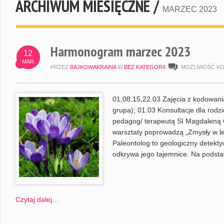
ARCHIWUM MIESIĘCZNE /
MARZEC 2023
Harmonogram marzec 2023
12
MAR
PRZEZ
BAJKOWAKRAINA
W
BEZ KATEGORII
MOŻLIWOŚĆ K
01,08,15,22.03 Zajęcia z kodowani
grupa); 01.03 Konsultacje dla rod
pedagog/ terapeutą SI Magdaleną 
warsztaty poprowadzą „Zmysły w les
Paleontolog to geologiczny detekty
odkrywa jego tajemnice. Na podsta
Czytaj dalej…