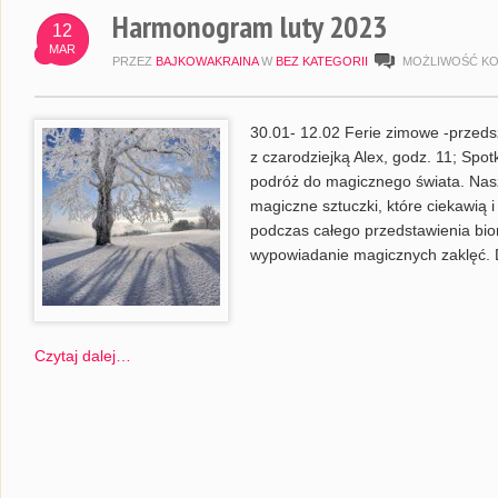
Harmonogram luty 2023
12
MAR
PRZEZ
BAJKOWAKRAINA
W
BEZ KATEGORII
MOŻLIWOŚĆ K
30.01- 12.02 Ferie zimowe -przeds
z czarodziejką Alex, godz. 11; Spot
podróż do magicznego świata. Nas
magiczne sztuczki, które ciekawią 
podczas całego przedstawienia bio
wypowiadanie magicznych zaklęć. 
Czytaj dalej…