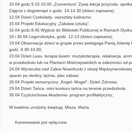
10.04 godz.9.15-10.00 „Zooventura” Żywa lekcja przyrody- spotk
Zajęcia z dogoterapii o godz. 14-14.30 (dzieci zapisane);
12.04 Dzień Czekolady- warsztaty kulinarne;
15.04 Projekt Edukacyjny „Zabawa sztuką”;
16.04 godz.8.45 Wyjście do Biblioteki Publicznej w Ramach Dysku
16 i 30.04 Legorobotyka, godz. 12-13 (dzieci zapisane);
19.04 Obserwacja dzieci w grupie przez pedagoga Panią Jolantę 
godz. 8.30-10.00;
23.04 Dzień Lasu- terapia lasem: muzykoterapia, relaksacja, aroma
w przedszkolu lub na Plantach Mistrzejowickich w zależności od 
24.04 Wycieczka nad Zalew Nowohucki z okazji Międzynarodoweg
spacer po okolicy, tężnia, plac zabaw;
26.04 Projekt sensoryczny „Kogel- Mogel”- Dzień Zdrowia;
29.04 Dzień Tańca- mini konkurs tańca na terenie przedszkola;
30.04 Czyściochowa Akademia- program profilaktyczny;
W kwietniu urodziny świętują: Misza, Marta
Komentowanie jest wyłączone.