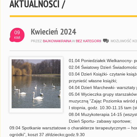
AKTUALNOŚCI /
Kwiecień 2024
09
KWI
PRZEZ
BAJKOWAKRAINA
W
BEZ KATEGORII
MOŻLIWOŚĆ K
01.04 Poniedziałek Wielkanocny- p
02.04 Światowy Dzień Świadomości
03.04 Dzień Książki- czytanie książe
przynieść własne książki;
04.04 Dzień Marchewki- warsztaty 
05.04 Wycieczka grupy starszaków
muzyczną “Zając Poziomka wśród p
I stopnia, godz. 10.30-11.15 tam (s
08.04 Muzykoterapia 14-15 (wszystk
Dzień Sportu- zabawy sportowe;
09.04 Spotkanie warsztatowe o charakterze terapeutycznym – hort
ogródki”, koszt 37 zł/dziecko;godz.9.30