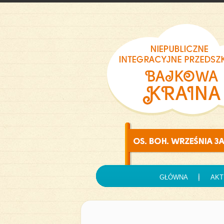
GŁÓWNA
AKT