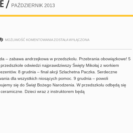
E /
PAŹDZIERNIK 2013
GRUDZIEŃ
MOŻLIWOŚĆ KOMENTOWANIA
ZOSTAŁA WYŁĄCZONA
2013
ada – zabawa andrzejkowa w przedszkolu. Przebrania obowiązkowe! 5
 przedszkole odwiedzi najprawdziwszy Święty Mikołaj z workiem
ezentów. 8 grudnia – finał akcji Szlachetna Paczka. Serdeczne
ania dla wszystkich niosących pomoc. 9 grudnia – powoli
ujemy się do Świąt Bożego Narodzenia. W przedszkolu odbędą się
 ceramiczne. Dzieci wraz z instruktorem będą