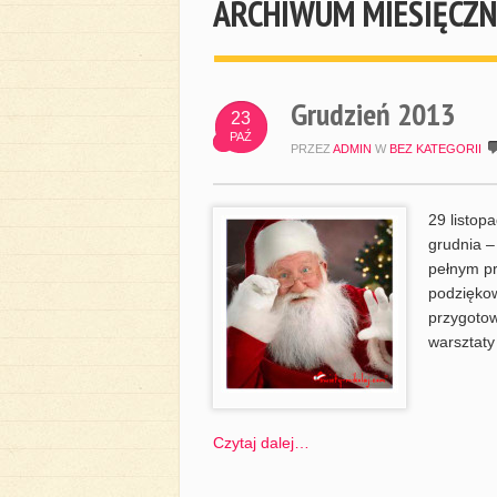
ARCHIWUM MIESIĘCZN
Grudzień 2013
23
PAŹ
PRZEZ
ADMIN
W
BEZ KATEGORII
29 listop
grudnia –
pełnym pr
podziękow
przygotow
warsztaty
Czytaj dalej…