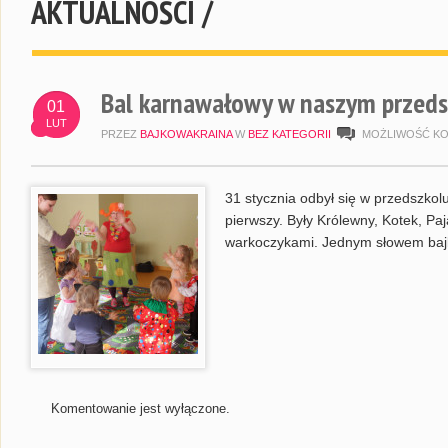
AKTUALNOŚCI /
Bal karnawałowy w naszym przeds
01
LUT
PRZEZ
BAJKOWAKRAINA
W
BEZ KATEGORII
MOŻLIWOŚĆ K
31 stycznia odbył się w przedszko
pierwszy. Były Królewny, Kotek, Paj
warkoczykami. Jednym słowem baj
Komentowanie jest wyłączone.