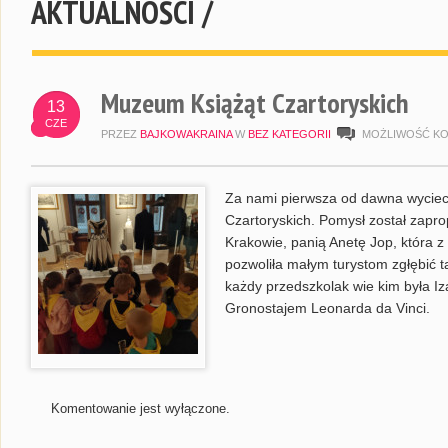
AKTUALNOŚCI /
Muzeum Książąt Czartoryskich
13
CZE
PRZEZ
BAJKOWAKRAINA
W
BEZ KATEGORII
MOŻLIWOŚĆ K
Za nami pierwsza od dawna wycie
Czartoryskich. Pomysł został zap
Krakowie, panią Anetę Jop, która z
pozwoliła małym turystom zgłębić t
każdy przedszkolak wie kim była I
Gronostajem Leonarda da Vinci.
Komentowanie jest wyłączone.