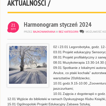
AKTUALNOŚCI /
Harmonogram styczeń 2024
21
STY
PRZEZ
BAJKOWAKRAINA
W
BEZ KATEGORII
MOŻLIWOŚĆ K
02 i 23.01 Legorobotyka, godz. 12-
03.01 Projekt edukacyjny Sensoryc
08.01 Projekt profilaktyczny z sane
08.01 Muzykoterapia 13.30-14.30 (w
09.01 Spotkanie z lokalnymi autoram
Anulce, co ptaki kochała” autorstwa
warsztatów 20zł/dziecko;
10.01 godz.9.15-10.00 „Zooventura
jaszczurkami;
10.01 Zajęcia z dogoterapii o godz.
12.01 Wyjście do biblioteki w ramach Dyskusyjnego Klubu Książki
15.01 Ogólnopolski Projekt Edukacyjny Zabawa Sztuką;