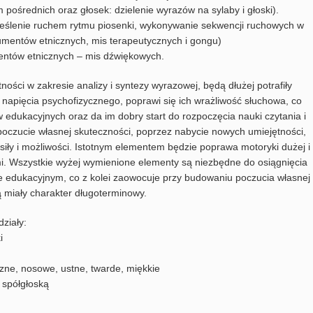
 pośrednich oraz głosek: dzielenie wyrazów na sylaby i głoski).
reślenie ruchem rytmu piosenki, wykonywanie sekwencji ruchowych w
rumentów etnicznych, mis terapeutycznych i gongu)
mentów etnicznych – mis dźwiękowych.
ności w zakresie analizy i syntezy wyrazowej, będą dłużej potrafiły
napięcia psychofizycznego, poprawi się ich wrażliwość słuchowa, co
 edukacyjnych oraz da im dobry start do rozpoczęcia nauki czytania i
poczucie własnej skuteczności, poprzez nabycie nowych umiejętności,
iły i możliwości. Istotnym elementem będzie poprawa motoryki dużej i
mi. Wszystkie wyżej wymienione elementy są niezbędne do osiągnięcia
 edukacyjnym, co z kolei zaowocuje przy budowaniu poczucia własnej
ą miały charakter długoterminowy.
ziały:
i
czne, nosowe, ustne, twarde, miękkie
 spółgłoską