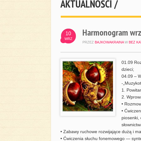
AKTUALNOŚCI /
Harmonogram wrz
10
WRZ
PRZEZ
BAJKOWAKRAINA
W
BEZ KA
01.09 Roz
dzieci;
04.09 – Wa
-„Muzyko
1. Powita
2. Wprow
• Rozmowa
• Ćwiczen
piosenki,
słownictw
• Zabawy ruchowe rozwijające dużą i ma
• Ćwiczenia słuchu fonemowego — syntez