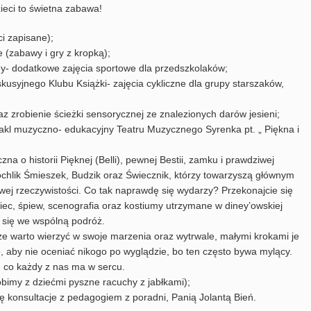
ieci to świetna zabawa!
i zapisane);
 (zabawy i gry z kropką);
y- dodatkowe zajęcia sportowe dla przedszkolaków;
kusyjnego Klubu Książki- zajęcia cykliczne dla grupy starszaków,
z zrobienie ścieżki sensorycznej ze znalezionych darów jesieni;
akl muzyczno- edukacyjny Teatru Muzycznego Syrenka pt. „ Piękna i
 o historii Pięknej (Belli), pewnej Bestii, zamku i prawdziwej
ochlik Śmieszek, Budzik oraz Świecznik, którzy towarzyszą głównym
wej rzeczywistości. Co tak naprawdę się wydarzy? Przekonajcie się
ec, śpiew, scenografia oraz kostiumy utrzymane w diney’owskiej
ą się we wspólną podróż.
e warto wierzyć w swoje marzenia oraz wytrwale, małymi krokami je
, aby nie oceniać nikogo po wyglądzie, bo ten często bywa mylący.
o, co każdy z nas ma w sercu.
obimy z dziećmi pyszne racuchy z jabłkami);
ę konsultacje z pedagogiem z poradni, Panią Jolantą Bień.