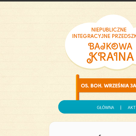
GŁÓWNA
AKT