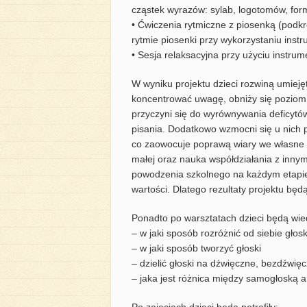
cząstek wyrazów: sylab, logotomów, form
• Ćwiczenia rytmiczne z piosenką (podk
rytmie piosenki przy wykorzystaniu inst
• Sesja relaksacyjna przy użyciu instru
W wyniku projektu dzieci rozwiną umiejęt
koncentrować uwagę, obniży się poziom 
przyczyni się do wyrównywania deficytów
pisania. Dodatkowo wzmocni się u nich 
co zaowocuje poprawą wiary we własne s
małej oraz nauka współdziałania z inny
powodzenia szkolnego na każdym etapie
wartości. Dlatego rezultaty projektu będ
Ponadto po warsztatach dzieci będą wied
– w jaki sposób rozróżnić od siebie głosk
– w jaki sposób tworzyć głoski
– dzielić głoski na dźwięczne, bezdźwię
– jaka jest różnica między samogłoską a