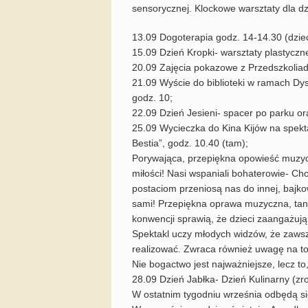
sensorycznej. Klockowe warsztaty dla dz
13.09 Dogoterapia godz. 14-14.30 (dziec
15.09 Dzień Kropki- warsztaty plastyczne
20.09 Zajęcia pokazowe z Przedszkoliad
21.09 Wyście do biblioteki w ramach Dys
godz. 10;
22.09 Dzień Jesieni- spacer po parku ora
25.09 Wycieczka do Kina Kijów na spekt
Bestia”, godz. 10.40 (tam);
Porywająca, przepiękna opowieść muzyczna
miłości! Nasi wspaniali bohaterowie- Ch
postaciom przeniosą nas do innej, bajko
sami! Przepiękna oprawa muzyczna, tani
konwencji sprawią, że dzieci zaangażuj
Spektakl uczy młodych widzów, że zawsz
realizować. Zwraca również uwagę na to
Nie bogactwo jest najważniejsze, lecz t
28.09 Dzień Jabłka- Dzień Kulinarny (zr
W ostatnim tygodniu września odbędą si