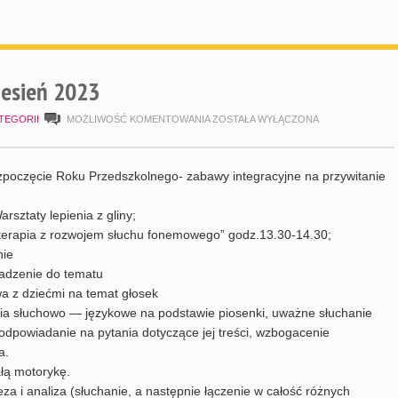
esień 2023
HARMONOGRAM
TEGORII
MOŻLIWOŚĆ KOMENTOWANIA
ZOSTAŁA WYŁĄCZONA
WRZESIEŃ
2023
poczęcie Roku Przedszkolnego- zabawy integracyjne na przywitanie
rsztaty lepienia z gliny;
terapia z rozwojem słuchu fonemowego” godz.13.30-14.30;
nie
adzenie do tematu
 z dziećmi na temat głosek
ia słuchowo — językowe na podstawie piosenki, uważne słuchanie
 odpowiadanie na pytania dotyczące jej treści, wzbogacenie
a.
łą motorykę.
a i analiza (słuchanie, a następnie łączenie w całość różnych