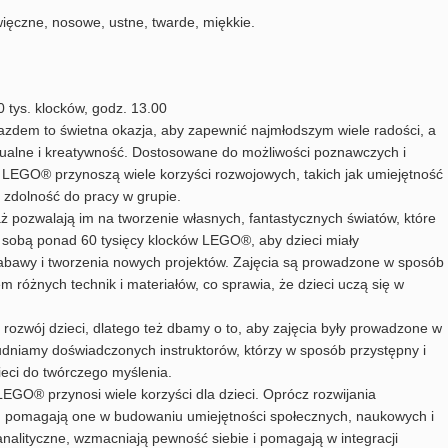
ięczne, nosowe, ustne, twarde, miękkie.
tys. klocków, godz. 13.00
jazdem to świetna okazja, aby zapewnić najmłodszym wiele radości, a
nualne i kreatywność. Dostosowane do możliwości poznawczych i
i LEGO® przynoszą wiele korzyści rozwojowych, takich jak umiejętność
y zdolność do pracy w grupie.
ż pozwalają im na tworzenie własnych, fantastycznych światów, które
e sobą ponad 60 tysięcy klocków LEGO®, aby dzieci miały
abawy i tworzenia nowych projektów. Zajęcia są prowadzone w sposób
m różnych technik i materiałów, co sprawia, że dzieci uczą się w
i rozwój dzieci, dlatego też dbamy o to, aby zajęcia były prowadzone w
udniamy doświadczonych instruktorów, którzy w sposób przystępny i
ieci do twórczego myślenia.
EGO® przynosi wiele korzyści dla dzieci. Oprócz rozwijania
h, pomagają one w budowaniu umiejętności społecznych, naukowych i
nalityczne, wzmacniają pewność siebie i pomagają w integracji