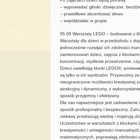
Po zajęciach dzieci będą potrafiły:
– wypowiadać głoski: dźwięczne, bezdźw
– prawidłowo akcentować słowo
– współdziałać w grupie.
05.09 Warsztaty LEGO – budowanie z 60 
Warsztaty dla dzieci w przedszkolu z do
jednocześnie rozwijać ich zdolności ma
zainteresowań dzieci, zajęcia z klockam
koncentracji, myślenie przestrzenne, cz
Dzieci uwielbiają klocki LEGO®, poniewa
są tylko w ich wyobraźni. Przywozimy z
nieograniczone możliwości kreatywnej z
atrakcyjny i dynamiczny, z wykorzystanie
sposób przyjemny i efektywny.
Dla nas najważniejsze jest zadowolenie 
sposób profesjonalny i bezpieczny. Zatr
ciekawy przekazują wiedzę i inspirują dz
Uczestnictwo w warsztatach z klockami L
kreatywności i umiejętności manualnyc
matematycznych, poprawiają zdolności a