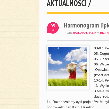
AKTUALNOŚCI /
Harmonogram lipi
05
SIE
PRZEZ
BAJKOWAKRAINA
W
BEZ KA
03-07. Pr
05. Dogot
05. Obser
06. Wycie
„Opowieśc
(koszt 32z
10-14. Pr
13. Wycie
3 Maja, wa
dużej rod
14. Rozpoczniemy cykl projektów: Muzy
poprowadzi pan Karol Dziedzic.