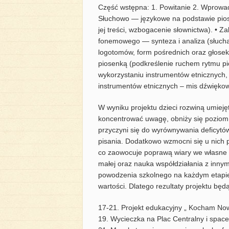
Część wstępna: 1. Powitanie 2. Wprowa
Słuchowo — językowe na podstawie pios
jej treści, wzbogacenie słownictwa). • 
fonemowego — synteza i analiza (słucha
logotomów, form pośrednich oraz głosek:
piosenką (podkreślenie ruchem rytmu pi
wykorzystaniu instrumentów etnicznych, 
instrumentów etnicznych – mis dźwięko
W wyniku projektu dzieci rozwiną umiejęt
koncentrować uwagę, obniży się poziom 
przyczyni się do wyrównywania deficytów
pisania. Dodatkowo wzmocni się u nich 
co zaowocuje poprawą wiary we własne s
małej oraz nauka współdziałania z inny
powodzenia szkolnego na każdym etapie
wartości. Dlatego rezultaty projektu będ
17-21. Projekt edukacyjny „ Kocham No
19. Wycieczka na Plac Centralny i space