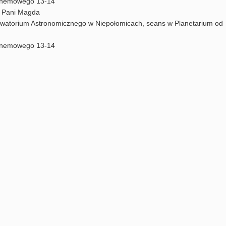
fonemowego 13-14
” Pani Magda
watorium Astronomicznego w Niepołomicach, seans w Planetarium od
fonemowego 13-14