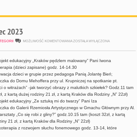
ec 2023
HARMONOGRAM
TEGORII
MOŻLIWOŚĆ KOMENTOWANIA
ZOSTAŁA WYŁĄCZONA
LIPIEC
2023
ojekt edukacyjny „Kraków pędzlem malowany” Pani Iwona
erapia (dzieci zapisane) godz. 14-14.30
wacja dzieci w grupie przez pedagoga Panią Jolantę Bień;
czka do Domu Mehoffera przy ul. Krupniczej na spotkanie pt.
i o witrażach” -jak tworzyć obrazy z malutkich szkiełek? Godz.11 tam
ł, z kartą dużej rodziny 21 zł, z kartą Kraków dla Rodziny „N” 22zł)
ojekt edukacyjny „Ze sztuką mi do twarzy” Pani Iza
czka do Galerii Rzemiosła Artystycznego w Gmachu Głównym przy Al.
rsztaty „Co się robi z gliny?” godz.10.15 tam (koszt 32zł, z kartą
ziny 21 zł, z kartą Kraków dla Rodziny „N” 22zł)
koterapia z rozwojem słuchu fonemowego godz. 13-14, które