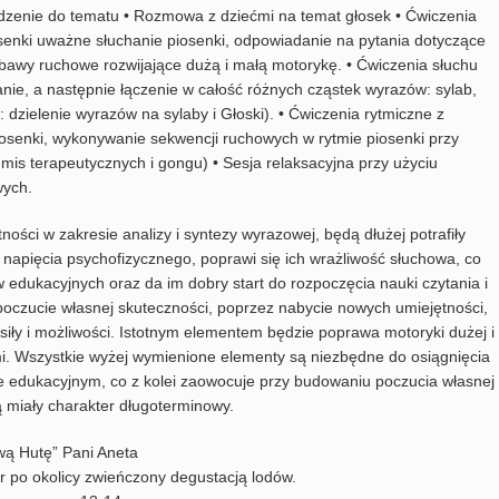
dzenie do tematu • Rozmowa z dziećmi na temat głosek • Ćwiczenia
enki uważne słuchanie piosenki, odpowiadanie na pytania dotyczące
Zabawy ruchowe rozwijające dużą i małą motorykę. • Ćwiczenia słuchu
nie, a następnie łączenie w całość różnych cząstek wyrazów: sylab,
 dzielenie wyrazów na sylaby i Głoski). • Ćwiczenia rytmiczne z
osenki, wykonywanie sekwencji ruchowych w rytmie piosenki przy
mis terapeutycznych i gongu) • Sesja relaksacyjna przy użyciu
wych.
ności w zakresie analizy i syntezy wyrazowej, będą dłużej potrafiły
napięcia psychofizycznego, poprawi się ich wrażliwość słuchowa, co
 edukacyjnych oraz da im dobry start do rozpoczęcia nauki czytania i
poczucie własnej skuteczności, poprzez nabycie nowych umiejętności,
iły i możliwości. Istotnym elementem będzie poprawa motoryki dużej i
mi. Wszystkie wyżej wymienione elementy są niezbędne do osiągnięcia
 edukacyjnym, co z kolei zaowocuje przy budowaniu poczucia własnej
ą miały charakter długoterminowy.
wą Hutę” Pani Aneta
r po okolicy zwieńczony degustacją lodów.