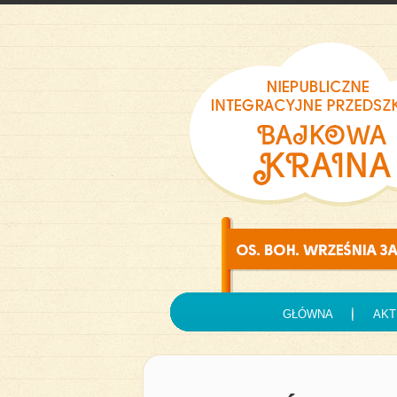
GŁÓWNA
AKT