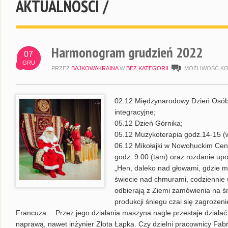
AKTUALNOŚCI /
Harmonogram grudzień 2022
07
GRU
PRZEZ
BAJKOWAKRAINA
W
BEZ KATEGORII
MOŻLIWOŚĆ K
02.12 Międzynarodowy Dzień Osób
integracyjne;
05.12 Dzień Górnika;
05.12 Muzykoterapia godz.14-15 (ws
06.12 Mikołajki w Nowohuckim Cent
godz. 9.00 (tam) oraz rozdanie up
„Hen, daleko nad głowami, gdzie 
świecie nad chmurami, codziennie 
odbierają z Ziemi zamówienia na ś
produkcji śniegu czai się zagroże
Francuza… Przez jego działania maszyna nagle przestaje działać. N
naprawą, nawet inżynier Złota Łapka. Czy dzielni pracownicy Fab