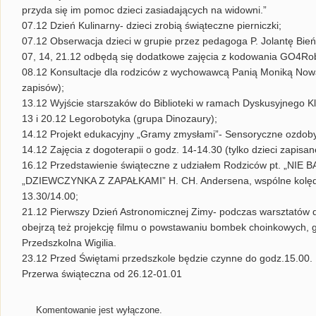
przyda się im pomoc dzieci zasiadających na widowni.”
07.12 Dzień Kulinarny- dzieci zrobią świąteczne pierniczki;
07.12 Obserwacja dzieci w grupie przez pedagoga P. Jolantę Bień
07, 14, 21.12 odbędą się dodatkowe zajęcia z kodowania GO4Rob
08.12 Konsultacje dla rodziców z wychowawcą Panią Moniką Nowak
zapisów);
13.12 Wyjście starszaków do Biblioteki w ramach Dyskusyjnego Kl
13 i 20.12 Legorobotyka (grupa Dinozaury);
14.12 Projekt edukacyjny „Gramy zmysłami”- Sensoryczne ozdoby
14.12 Zajęcia z dogoterapii o godz. 14-14.30 (tylko dzieci zapisan
16.12 Przedstawienie świąteczne z udziałem Rodziców pt. „NIE
„DZIEWCZYNKA Z ZAPAŁKAMI” H. CH. Andersena, wspólne kolędow
13.30/14.00;
21.12 Pierwszy Dzień Astronomicznej Zimy- podczas warsztatów 
obejrzą też projekcję filmu o powstawaniu bombek choinkowych, g
Przedszkolna Wigilia.
23.12 Przed Świętami przedszkole będzie czynne do godz.15.00.
Przerwa świąteczna od 26.12-01.01
Komentowanie jest wyłączone.