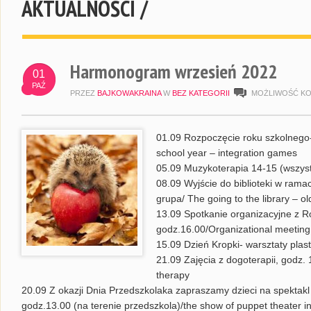
AKTUALNOŚCI /
Harmonogram wrzesień 2022
01
PAŹ
PRZEZ
BAJKOWAKRAINA
W
BEZ KATEGORII
MOŻLIWOŚĆ K
01.09 Rozpoczęcie roku szkolnego- 
school year – integration games
05.09 Muzykoterapia 14-15 (wszyst
08.09 Wyjście do biblioteki w rama
grupa/ The going to the library – o
13.09 Spotkanie organizacyjne z R
godz.16.00/Organizational meeting
15.09 Dzień Kropki- warsztaty pla
21.09 Zajęcia z dogoterapii, godz. 
therapy
20.09 Z okazji Dnia Przedszkolaka zapraszamy dzieci na spektakl 
godz.13.00 (na terenie przedszkola)/the show of puppet theater i