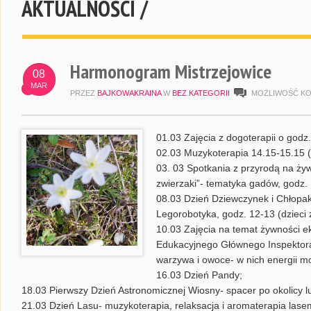
AKTUALNOŚCI /
Harmonogram Mistrzejowice
08
MAR
PRZEZ
BAJKOWAKRAINA
W
BEZ KATEGORII
MOŻLIWOŚĆ K
01.03 Zajęcia z dogoterapii o godz.
02.03 Muzykoterapia 14.15-15.15 (w
03. 03 Spotkania z przyrodą na ży
zwierzaki”- tematyka gadów, godz. 
08.03 Dzień Dziewczynek i Chłopa
Legorobotyka, godz. 12-13 (dzieci 
10.03 Zajęcia na temat żywności 
Edukacyjnego Głównego Inspektora 
warzywa i owoce- w nich energii m
16.03 Dzień Pandy;
18.03 Pierwszy Dzień Astronomicznej Wiosny- spacer po okolicy 
21.03 Dzień Lasu- muzykoterapia, relaksacja i aromaterapia lase