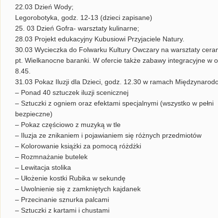
22.03 Dzień Wody;
Legorobotyka, godz. 12-13 (dzieci zapisane)
25. 03 Dzień Gofra- warsztaty kulinarne;
28.03 Projekt edukacyjny Kubusiowi Przyjaciele Natury.
30.03 Wycieczka do Folwarku Kultury Owczary na warsztaty cera
pt. Wielkanocne baranki. W ofercie także zabawy integracyjne w 
8.45.
31.03 Pokaz Iluzji dla Dzieci, godz. 12.30 w ramach Międzynaro
– Ponad 40 sztuczek iluzji scenicznej
– Sztuczki z ogniem oraz efektami specjalnymi (wszystko w pełni
bezpieczne)
– Pokaz częściowo z muzyką w tle
– Iluzja ze znikaniem i pojawianiem się różnych przedmiotów
– Kolorowanie książki za pomocą różdżki
– Rozmnażanie butelek
– Lewitacja stolika
– Ułożenie kostki Rubika w sekundę
– Uwolnienie się z zamkniętych kajdanek
– Przecinanie sznurka palcami
– Sztuczki z kartami i chustami