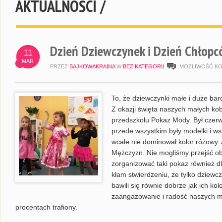
AKTUALNOŚCI /
Dzień Dziewczynek i Dzień Chłop
11
MAR
PRZEZ
BAJKOWAKRAINA
W
BEZ KATEGORII
MOŻLIWOŚĆ K
To, że dziewczynki małe i duże bar
Z okazji święta naszych małych ko
przedszkolu Pokaz Mody. Był czerw
przede wszystkim były modelki i ws
wcale nie dominował kolor różowy
Mężczyzn. Nie mogliśmy przejść obo
zorganizować taki pokaz również 
kłam stwierdzeniu, że tylko dziewc
bawili się równie dobrze jak ich ko
zaangażowanie i radość naszych mod
procentach trafiony.