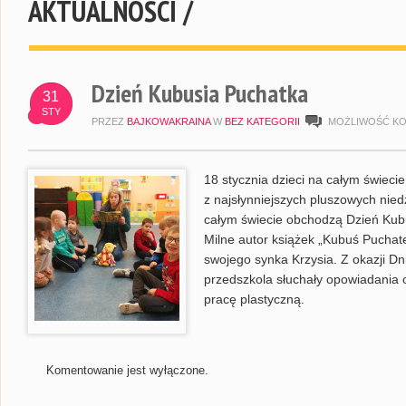
AKTUALNOŚCI /
Dzień Kubusia Puchatka
31
STY
PRZEZ
BAJKOWAKRAINA
W
BEZ KATEGORII
MOŻLIWOŚĆ K
18 stycznia dzieci na całym świec
z najsłynniejszych pluszowych nied
całym świecie obchodzą Dzień Kubu
Milne autor książek „Kubuś Puchate
swojego synka Krzysia. Z okazji D
przedszkola słuchały opowiadania 
pracę plastyczną.
Komentowanie jest wyłączone.