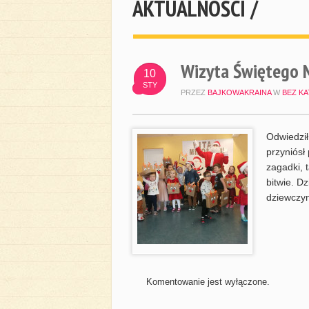
AKTUALNOŚCI /
Wizyta Świętego M
10
STY
PRZEZ
BAJKOWAKRAINA
W
BEZ KA
Odwiedził
przyniósł
zagadki, 
bitwie. D
dziewczyn
Komentowanie jest wyłączone.