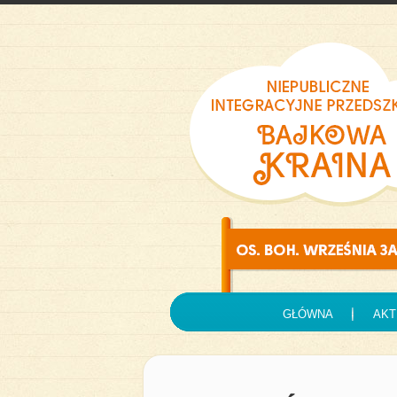
GŁÓWNA
AKT