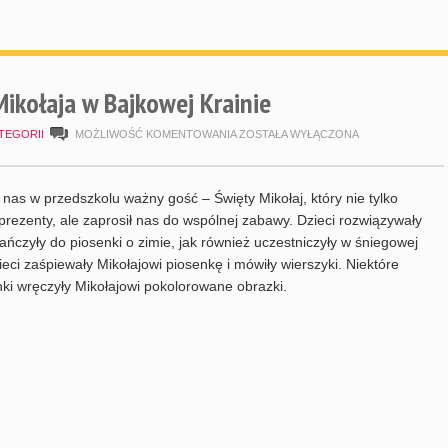
ikołaja w Bajkowej Krainie
WIZYTA
TEGORII
MOŻLIWOŚĆ KOMENTOWANIA
ZOSTAŁA WYŁĄCZONA
ŚWIĘTEGO
MIKOŁAJA
 nas w przedszkolu ważny gość – Święty Mikołaj, który nie tylko
W
 prezenty, ale zaprosił nas do wspólnej zabawy. Dzieci rozwiązywały
tańczyły do piosenki o zimie, jak również uczestniczyły w śniegowej
BAJKOWEJ
zieci zaśpiewały Mikołajowi piosenkę i mówiły wierszyki. Niektóre
KRAINIE
ki wręczyły Mikołajowi pokolorowane obrazki.