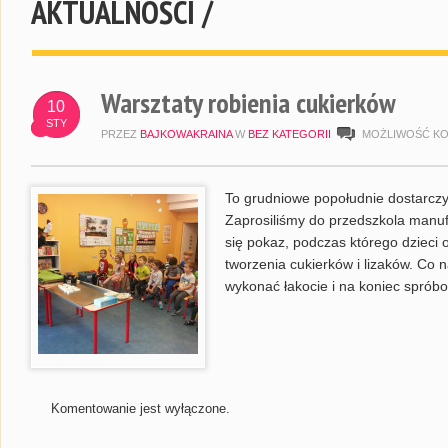
AKTUALNOŚCI /
Warsztaty robienia cukierków
10
STY
PRZEZ
BAJKOWAKRAINA
W
BEZ KATEGORII
MOŻLIWOŚĆ K
To grudniowe popołudnie dostarczy
Zaprosiliśmy do przedszkola manufa
się pokaz, podczas którego dzieci 
tworzenia cukierków i lizaków. Co 
wykonać łakocie i na koniec spróbo
Komentowanie jest wyłączone.