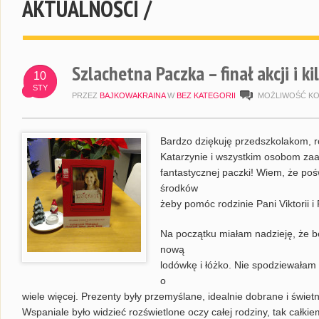
AKTUALNOŚCI /
Szlachetna Paczka – finał akcji i 
10
STY
PRZEZ
BAJKOWAKRAINA
W
BEZ KATEGORII
MOŻLIWOŚĆ K
Bardzo dziękuję przedszkolakom, 
Katarzynie i wszystkim osobom za
fantastycznej paczki! Wiem, że pośw
środków
żeby pomóc rodzinie Pani Viktorii i 
Na początku miałam nadzieję, że b
nową
lodówkę i łóżko. Nie spodziewałam 
o
wiele więcej. Prezenty były przemyślane, idealnie dobrane i świetn
Wspaniale było widzieć rozświetlone oczy całej rodziny, tak całki