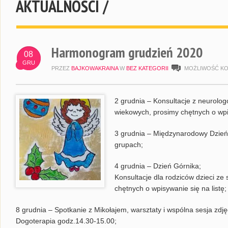
AKTUALNOŚCI /
Harmonogram grudzień 2020
08
GRU
PRZEZ
BAJKOWAKRAINA
W
BEZ KATEGORII
MOŻLIWOŚĆ K
2 grudnia – Konsultacje z neurolog
wiekowych, prosimy chętnych o wpis
3 grudnia – Międzynarodowy Dzień
grupach;
4 grudnia – Dzień Górnika;
Konsultacje dla rodziców dzieci ze s
chętnych o wpisywanie się na listę;
8 grudnia – Spotkanie z Mikołajem, warsztaty i wspólna sesja zdj
Dogoterapia godz.14.30-15.00;