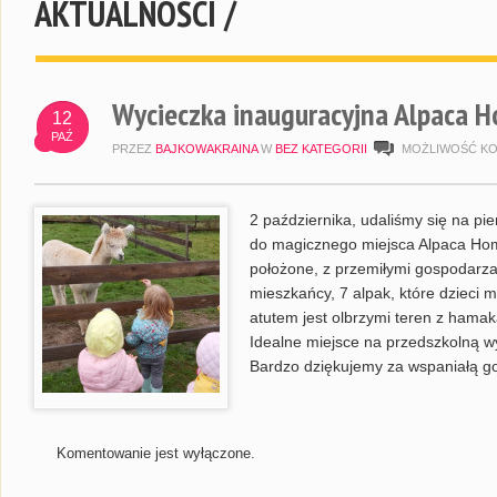
AKTUALNOŚCI /
Wycieczka inauguracyjna Alpaca 
12
PAŹ
PRZEZ
BAJKOWAKRAINA
W
BEZ KATEGORII
MOŻLIWOŚĆ K
2 października, udaliśmy się na p
do magicznego miejsca Alpaca Home
położone, z przemiłymi gospodarza
mieszkańcy, 7 alpak, które dzieci 
atutem jest olbrzymi teren z hama
Idealne miejsce na przedszkolną wy
Bardzo dziękujemy za wspaniałą go
Komentowanie jest wyłączone.