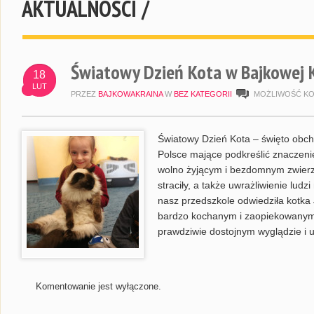
AKTUALNOŚCI /
Światowy Dzień Kota w Bajkowej K
18
LUT
PRZEZ
BAJKOWAKRAINA
W
BEZ KATEGORII
MOŻLIWOŚĆ K
Światowy Dzień Kota – święto obch
Polsce mające podkreślić znaczeni
wolno żyjącym i bezdomnym zwierzę
straciły, a także uwrażliwienie ludz
nasz przedszkole odwiedziła kotka 
bardzo kochanym i zaopiekowanym. 
prawdziwie dostojnym wyglądzie i 
Komentowanie jest wyłączone.