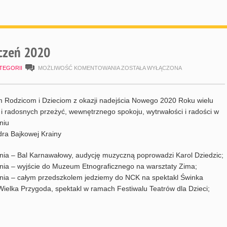
czeń 2020
HARMONOGRAM
TEGORII
MOŻLIWOŚĆ KOMENTOWANIA
ZOSTAŁA WYŁĄCZONA
STYCZEŃ
2020
 Rodzicom i Dzieciom z okazji nadejścia Nowego 2020 Roku wielu
 i radosnych przeżyć, wewnętrznego spokoju, wytrwałości i radości w
niu
ra Bajkowej Krainy
znia – Bal Karnawałowy, audycję muzyczną poprowadzi Karol Dziedzic;
znia – wyjście do Muzeum Etnograficznego na warsztaty Zima;
znia – całym przedszkolem jedziemy do NCK na spektakl Świnka
ielka Przygoda, spektakl w ramach Festiwalu Teatrów dla Dzieci;