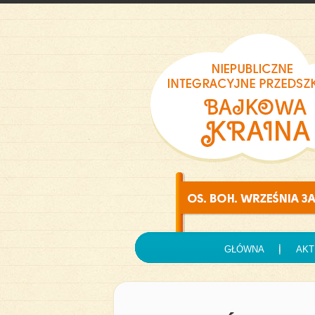
GŁÓWNA
AKT