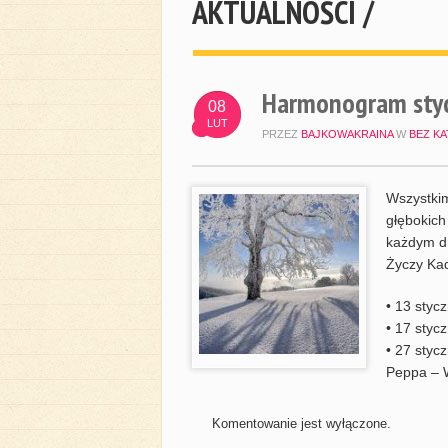
AKTUALNOŚCI /
Harmonogram sty
08
LUT
PRZEZ
BAJKOWAKRAINA
W
BEZ KA
Wszystkim
głębokich
każdym d
Życzy Kad
• 13 styc
• 17 styc
• 27 styc
Peppa – W
Komentowanie jest wyłączone.