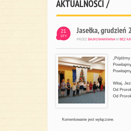
AKTUALNOŚCI /
Jasełka, grudzień
21
STY
PRZEZ
BAJKOWAKRAINA
W
BEZ KA
„Pójdźmy 
Powitajmy
Powitajmy
Witaj, Je
Od Proro
Od Proro
Komentowanie jest wyłączone.