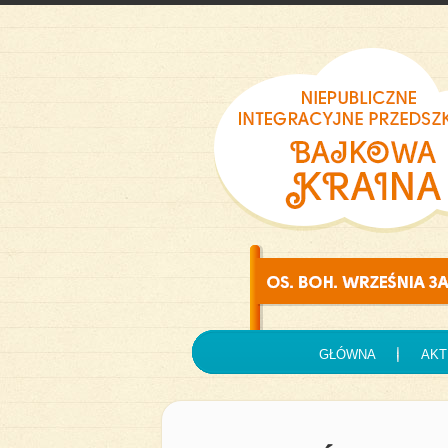
GŁÓWNA
AKT