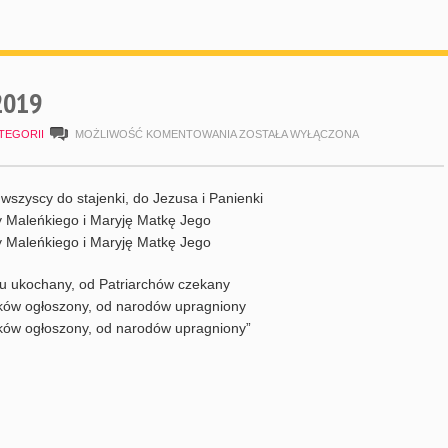
 2019
JASEŁKA,
TEGORII
MOŻLIWOŚĆ KOMENTOWANIA
ZOSTAŁA WYŁĄCZONA
GRUDZIEŃ
2019
wszyscy do stajenki, do Jezusa i Panienki
 Maleńkiego i Maryję Matkę Jego
 Maleńkiego i Maryję Matkę Jego
zu ukochany, od Patriarchów czekany
ków ogłoszony, od narodów upragniony
ków ogłoszony, od narodów upragniony”