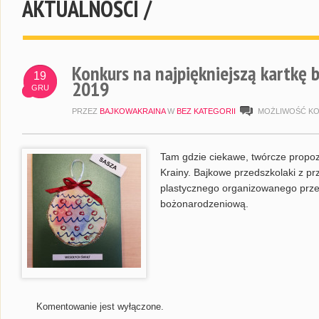
AKTUALNOŚCI /
Konkurs na najpiękniejszą kartkę
19
2019
GRU
PRZEZ
BAJKOWAKRAINA
W
BEZ KATEGORII
MOŻLIWOŚĆ K
Tam gdzie ciekawe, twórcze propo
Krainy. Bajkowe przedszkolaki z p
plastycznego organizowanego przez
bożonarodzeniową.
Komentowanie jest wyłączone.