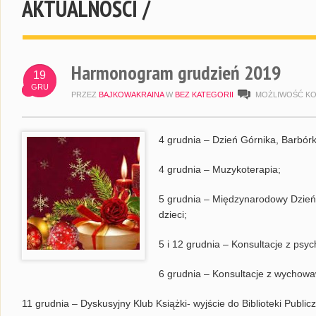
AKTUALNOŚCI /
Harmonogram grudzień 2019
19
GRU
PRZEZ
BAJKOWAKRAINA
W
BEZ KATEGORII
MOŻLIWOŚĆ K
4 grudnia – Dzień Górnika, Barbórk
4 grudnia – Muzykoterapia;
5 grudnia – Międzynarodowy Dzień
dzieci;
5 i 12 grudnia – Konsultacje z psy
6 grudnia – Konsultacje z wychow
11 grudnia – Dyskusyjny Klub Książki- wyjście do Biblioteki Publicz