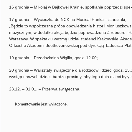
16 grudnia – Mikołaj w Bajkowej Krainie, spotkanie poprzedzi spe
17 grudnia – Wycieczka do NCK na Musical Hanka – starszaki;
„Będzie to współczesna próba opowiedzenia historii Moniuszkowsk
muzycznym, w dodatku akcja będzie poprowadzona à rebours i Ha
Warszawy. W spektaklu wezmą udział studenci Krakowskiej Akadem
Orkiestra Akademii Beethovenowskiej pod dyrekcją Tadeusza Płat
19 grudnia – Przedszkolna Wigilia, godz. 12.00;
20 grudnia – Warsztaty świąteczne dla rodziców i dzieci godz. 15.
występ naszych dzieci, bardzo prosimy, aby tego dnia dzieci były 
23.12. – 01.01. – Przerwa świąteczna.
Komentowanie jest wyłączone.