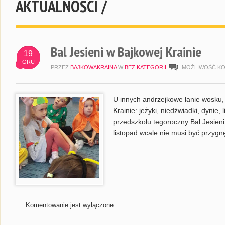
AKTUALNOŚCI /
Bal Jesieni w Bajkowej Krainie
19
GRU
PRZEZ
BAJKOWAKRAINA
W
BEZ KATEGORII
MOŻLIWOŚĆ K
U innych andrzejkowe lanie wosku,
Krainie: jeżyki, niedźwiadki, dynie,
przedszkolu tegoroczny Bal Jesieni
listopad wcale nie musi być przygnę
Komentowanie jest wyłączone.