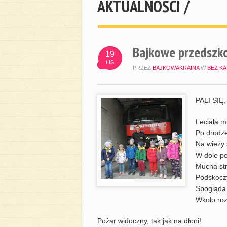
AKTUALNOŚCI /
Bajkowe przedszko
19
LIS
PRZEZ
BAJKOWAKRAINA
W
BEZ KA
PALI SIĘ
Leciała m
Po drodze
Na wieży 
W dole po
Mucha str
Podskoczy
Spogląda 
Wkoło roze
Pożar widoczny, tak jak na dłoni!