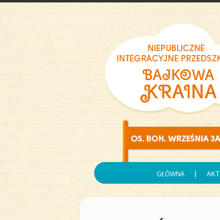
GŁÓWNA
AKT