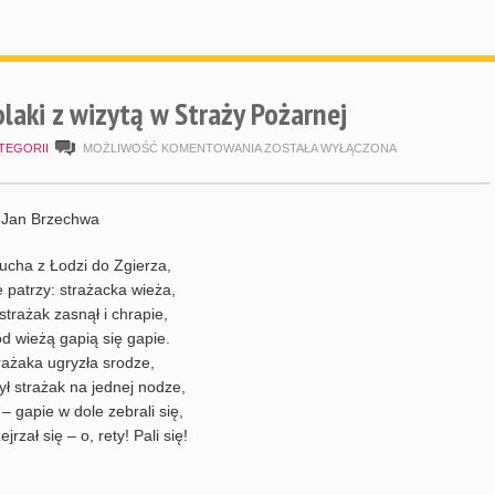
laki z wizytą w Straży Pożarnej
BAJKOWE
TEGORII
MOŻLIWOŚĆ KOMENTOWANIA
ZOSTAŁA WYŁĄCZONA
PRZEDSZKOLAKI
Z
, Jan Brzechwa
WIZYTĄ
ucha z Łodzi do Zgierza,
W
 patrzy: strażacka wieża,
STRAŻY
strażak zasnął i chrapie,
POŻARNEJ
d wieżą gapią się gapie.
ażaka ugryzła srodze,
ł strażak na jednej nodze,
– gapie w dole zebrali się,
jrzał się – o, rety! Pali się!