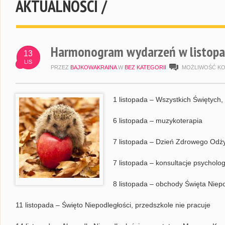
AKTUALNOŚCI /
Harmonogram wydarzeń w listopa
13
LIS
PRZEZ
BAJKOWAKRAINA
W
BEZ KATEGORII
MOŻLIWOŚĆ K
1 listopada – Wszystkich Świętych,
6 listopada – muzykoterapia
7 listopada – Dzień Zdrowego Odż
7 listopada – konsultacje psycholo
8 listopada – obchody Święta Niepo
11 listopada – Święto Niepodległości, przedszkole nie pracuje