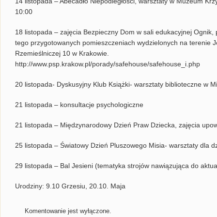
14 listopada – Abecadło Niepodległości, warsztaty w Muzeum Krzysz
10:00
18 listopada – zajęcia Bezpieczny Dom w sali edukacyjnej Ognik, 
tego przygotowanych pomieszczeniach wydzielonych na terenie Je
Rzemieślniczej 10 w Krakowie.
http://www.psp.krakow.pl/porady/safehouse/safehouse_i.php
20 listopada- Dyskusyjny Klub Książki- warsztaty biblioteczne w Mie
21 listopada – konsultacje psychologiczne
21 listopada – Międzynarodowy Dzień Praw Dziecka, zajęcia upow
25 listopada – Światowy Dzień Pluszowego Misia- warsztaty dla dz
29 listopada – Bal Jesieni (tematyka strojów nawiązująca do aktua
Urodziny: 9.10 Grzesiu, 20.10. Maja
Komentowanie jest wyłączone.