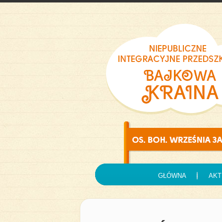
GŁÓWNA
AKT