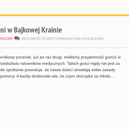
i w Bajkowej Krainie
RATOWNICY
TEGORII
MOŻLIWOŚĆ KOMENTOWANIA
ZOSTAŁA WYŁĄCZONA
MEDYCZNI
W
rnikowy poranek, już po raz drugi, mieliśmy przyjemność gościć w
BAJKOWEJ
zedszkolu ratowników medycznych. Takich gości nigdy nie jest za
de spotkanie powoduje, że nasze dzieci utrwalają sobie zasady
KRAINIE
 pomocy. A każdy doskonale wie, że czym skorupka za młodu…