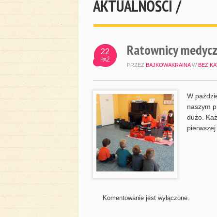
AKTUALNOŚCI /
Ratownicy medyczn
22
PAŹ
PRZEZ
BAJKOWAKRAINA
W
BEZ KA
W paździe
naszym pr
dużo. Każ
pierwszej
Komentowanie jest wyłączone.