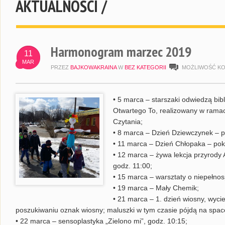
AKTUALNOŚCI /
Harmonogram marzec 2019
11
MAR
PRZEZ
BAJKOWAKRAINA
W
BEZ KATEGORII
MOŻLIWOŚĆ K
• 5 marca – starszaki odwiedzą bib
Otwartego To, realizowany w ramac
Czytania;
• 8 marca – Dzień Dziewczynek – 
• 11 marca – Dzień Chłopaka – po
• 12 marca – żywa lekcja przyrody
godz. 11:00;
• 15 marca – warsztaty o niepełno
• 19 marca – Mały Chemik;
• 21 marca – 1. dzień wiosny, wyc
poszukiwaniu oznak wiosny; maluszki w tym czasie pójdą na space
• 22 marca – sensoplastyka „Zielono mi”, godz. 10:15;