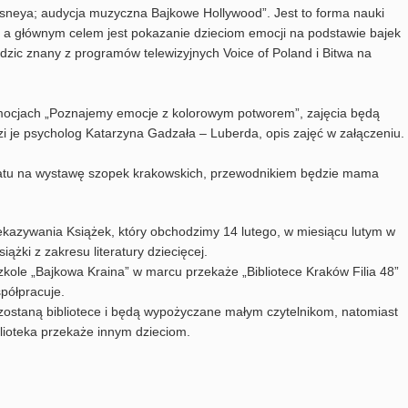
Disneya; audycja muzyczna Bajkowe Hollywood”. Jest to forma nauki
a głównym celem jest pokazanie dzieciom emocji na podstawie bajek
zic znany z programów telewizyjnych Voice of Poland i Bitwa na
emocjach „Poznajemy emocje z kolorowym potworem”, zajęcia będą
i je psycholog Katarzyna Gadzała – Luberda, opis zajęć w załączeniu.
statu na wystawę szopek krakowskich, przewodnikiem będzie mama
zywania Książek, który obchodzimy 14 lutego, w miesiącu lutym w
żki z zakresu literatury dziecięcej.
szkole „Bajkowa Kraina” w marcu przekaże „Bibliotece Kraków Filia 48”
półpracuje.
ozostaną bibliotece i będą wypożyczane małym czytelnikom, natomiast
blioteka przekaże innym dzieciom.