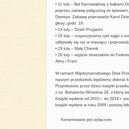
• 11 luty – Bal Karnawałowy z bajkami 
poprzez zabawę połączoną ze śpiewem, 
Disneya. Zabawę poprowadzi Karol Dzied
głosy; godz. 10.
• 14 luty – Dzień Przyjaźni.
• 15 luty – rozpoczynamy cykl zajęć o 
odbywały się raz w miesiącu i poprowadz
• 19 luty – Mały Chemik.
• 20 luty – wyjście straszaków do Cele
Almy i Frani.
W ramach Międzynarodowego Dnia Przeka
naszym przedszkolu będziemy zbierać ksią
Przyniesione przez dzieci książki przed
z os. Bohaterów Września 26, z którą ws
Książki wydane od 2010 r. do 2018 r. p
książki wydane w roku 2009 i poniżej bi
Komentowanie jest wyłączone.