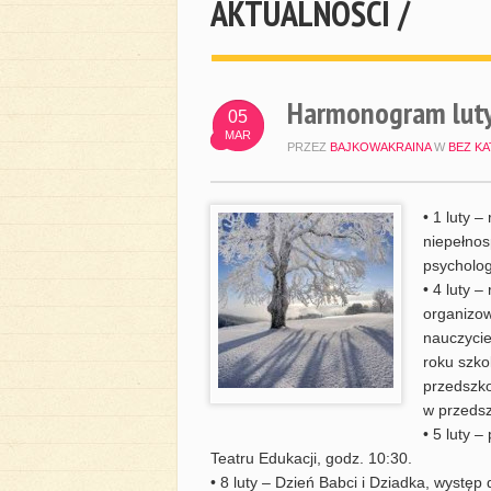
AKTUALNOŚCI /
Harmonogram lut
05
MAR
PRZEZ
BAJKOWAKRAINA
W
BEZ KA
• 1 luty 
niepełnos
psycholog
• 4 luty –
organizo
nauczycie
roku szko
przedszko
w przedsz
• 5 luty 
Teatru Edukacji, godz. 10:30.
• 8 luty – Dzień Babci i Dziadka, występ d