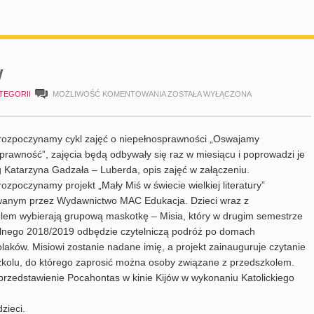
y
HARMONOGRAM
TEGORII
MOŻLIWOŚĆ KOMENTOWANIA
ZOSTAŁA WYŁĄCZONA
LUTY
– rozpoczynamy cykl zajęć o niepełnosprawności „Oswajamy
prawność”, zajęcia będą odbywały się raz w miesiącu i poprowadzi je
 Katarzyna Gadzała – Luberda, opis zajęć w załączeniu.
 rozpoczynamy projekt „Mały Miś w świecie wielkiej literatury”
wanym przez Wydawnictwo MAC Edukacja. Dzieci wraz z
lem wybierają grupową maskotkę – Misia, który w drugim semestrze
lnego 2018/2019 odbędzie czytelniczą podróż po domach
laków. Misiowi zostanie nadane imię, a projekt zainauguruje czytanie
kolu, do którego zaprosić można osoby związane z przedszkolem.
– przedstawienie Pocahontas w kinie Kijów w wykonaniu Katolickiego
zieci.