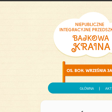
GŁÓWNA
AKT