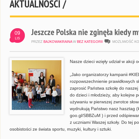
AKTUALNOŚCI /
Jeszcze Polska nie zginęła kiedy 
09
LIS
PRZEZ
BAJKOWAKRAINA
W
BEZ KATEGORII
MOŻLIWOŚĆ K
Nasze dzieci wzięły udział w akcj
„Jako organizatorzy kampanii #K
rozpowszechnienie prawidłowych s
zaprosić Państwa szkołę do naszej 
do dzieci i młodzieży, aby kolejne 
używaniu w pierwszej zwrotce słowa
wydrukują Państwo nasz hasztag (k
goo.gl/SBBZuM ) i przed odśpiewa
z uczniami Waszej szkoły. Do tej po
osobistości ze świata sportu, muzyki, kultury i sztuki.