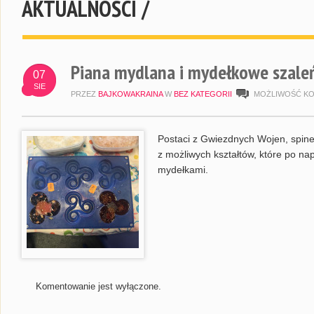
AKTUALNOŚCI /
Piana mydlana i mydełkowe szal
07
SIE
PRZEZ
BAJKOWAKRAINA
W
BEZ KATEGORII
MOŻLIWOŚĆ K
Postaci z Gwiezdnych Wojen, spinery
z możliwych kształtów, które po na
mydełkami.
Komentowanie jest wyłączone.