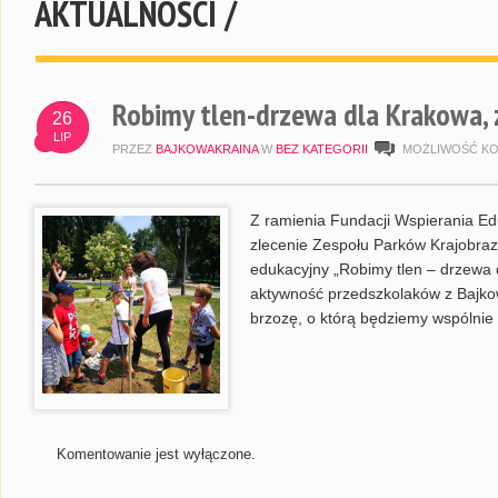
AKTUALNOŚCI /
Robimy tlen-drzewa dla Krakowa, 
26
LIP
PRZEZ
BAJKOWAKRAINA
W
BEZ KATEGORII
MOŻLIWOŚĆ K
Z ramienia Fundacji Wspierania Eduk
zlecenie Zespołu Parków Krajobra
edukacyjny „Robimy tlen – drzewa 
aktywność przedszkolaków z Bajkow
brzozę, o którą będziemy wspólnie
Komentowanie jest wyłączone.