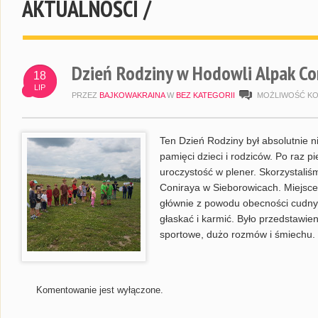
AKTUALNOŚCI /
Dzień Rodziny w Hodowli Alpak Co
18
LIP
PRZEZ
BAJKOWAKRAINA
W
BEZ KATEGORII
MOŻLIWOŚĆ K
Ten Dzień Rodziny był absolutnie 
pamięci dzieci i rodziców. Po raz 
uroczystość w plener. Skorzystali
Coniraya w Sieborowicach. Miejsce 
głównie z powodu obecności cudnyc
głaskać i karmić. Było przedstawie
sportowe, dużo rozmów i śmiechu.
Komentowanie jest wyłączone.