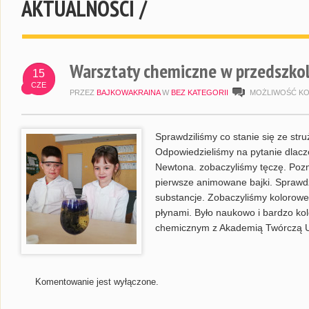
AKTUALNOŚCI /
Warsztaty chemiczne w przedszkol
15
CZE
PRZEZ
BAJKOWAKRAINA
W
BEZ KATEGORII
MOŻLIWOŚĆ K
Sprawdziliśmy co stanie się ze str
Odpowiedzieliśmy na pytanie dlacz
Newtona. zobaczyliśmy tęczę. Poznal
pierwsze animowane bajki. Sprawdz
substancje. Zobaczyliśmy kolorowe,
płynami. Było naukowo i bardzo ko
chemicznym z Akademią Twórczą U
Komentowanie jest wyłączone.