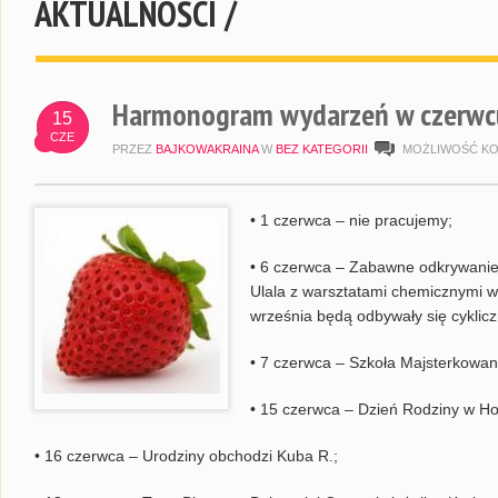
AKTUALNOŚCI /
Harmonogram wydarzeń w czerwc
15
CZE
PRZEZ
BAJKOWAKRAINA
W
BEZ KATEGORII
MOŻLIWOŚĆ K
• 1 czerwca – nie pracujemy;
• 6 czerwca – Zabawne odkrywanie
Ulala z warsztatami chemicznymi w 
września będą odbywały się cyklicz
• 7 czerwca – Szkoła Majsterkowania
• 15 czerwca – Dzień Rodziny w Ho
• 16 czerwca – Urodziny obchodzi Kuba R.;