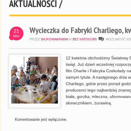
AKTUALNOŚCI /
Wycieczka do Fabryki Charliego, k
21
MAJ
PRZEZ
BAJKOWAKRAINA
W
BEZ KATEGORII
MOŻLIWOŚĆ K
12 kwietnia obchodzimy Światowy D
świąt. Już dzień wcześniej rozpocz
film Charlie i Fabryka Czekolady 
samym tytule. A następnego dnia w
Charliego, gdzie przez ponad godz
producenci tego najbardziej znane
biała, gorzka, mleczna, uformowan
słonecznikiem, żurawiną.
Komentowanie jest wyłączone.