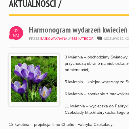
AKTUALNOŚCI /
Harmonogram wydarzeń kwiecień
02
MAJ
PRZEZ
BAJKOWAKRAINA
W
BEZ KATEGORII
MOŻLIWOŚĆ K
3 kwietnia – obchodzimy Światowy
przychodzą ubrane na niebiesko, 
odmienności;
5 kwietnia – kolejne warsztaty ze 
6 kwietnia – spotkanie z ratownik
11 kwietnia – wycieczka do Fabryk
Czekolady http://fabrykacharliego.pl
12 kwietnia – projekcja filmu Charlie i Fabryka Czekolady;