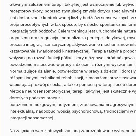
Głównym założeniem terapii taktylnej jest wzmocnienie lub wytwo
receptorów skóry, poprzez stymulację zmysłu dotyku specjalnymi 
jest dostarczanie kontrolowanej liczby bodźców sensorycznych w 
proprioreceptywnych w tak sposób, by dziecko spontanicznie for
integrację tych bodźców. Celem treningu jest uruchomienie natu
organizmu oraz regulacja i normalizacja percepcji dotykowej, ró
procesu integracji sensorycznej, aktywizowanie mechanizmów inte
kształtowanie świadomości kinestetycznej. Terapia taktylna proponu
wpływają na rozwój funkcji półkul i kory mózgowej, śródmózgowia i
powodzeniem stosować w pracy z dziećmi z różnymi wyzwaniami
Normalizujące działanie, potwierdzone w pracy z dziećmi i dorosły
różnymi innymi technikami rehabilitacji, z masażami oraz stosowan
wspierającą rozwój dziecka, a także pomocną w terapii osób doro
Metoda neurosensomotorycznej terapii taktylnej jest skutecznie w
dorosłych podczas pracy z:
porażeniem mózgowym, autyzmem, zrachowaniami agresywnymi, l
intelektualną, nadpobudliwością psychoruchową, trudnościami w
integracji sensorycznej.
Na zajęciach warsztatowych zostaną zaprezentowane wybrane tec