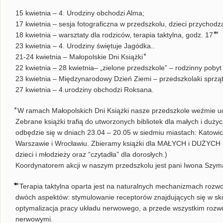
15 kwietnia – 4. Urodziny obchodzi Alma;
17 kwietnia – sesja fotograficzna w przedszkolu, dzieci przychod
18 kwietnia – warsztaty dla rodziców, terapia taktylna, godz. 17 ⃰⃰ ⃰
23 kwietnia – 4. Urodziny świętuje Jagódka..
21-24 kwietnia – Małopolskie Dni Książki ⃰
22 kwietnia – 28 kwietnia– „zielone przedszkole” – rodzinny pob
23 kwietnia – Międzynarodowy Dzień Ziemi – przedszkolaki sprząta
27 kwietnia – 4.urodziny obchodzi Roksana.
⃰ W ramach Małopolskich Dni Książki nasze przedszkole weźmie udzi
Zebrane książki trafią do utworzonych bibliotek dla małych i duż
odbędzie się w dniach 23.04 – 20.05 w siedmiu miastach: Katowic
Warszawie i Wrocławiu. Zbieramy książki dla MAŁYCH i DUŻYCH P
dzieci i młodzieży oraz “czytadła” dla dorosłych.)
Koordynatorem akcji w naszym przedszkolu jest pani Iwona Szym
⃰⃰⃰⃰⃰⃰⃰⃰⃰ ⃰ Terapia taktylna oparta jest na naturalnych mechanizmach r
dwóch aspektów: stymulowanie receptorów znajdujących się w skó
optymalizacja pracy układu nerwowego, a przede wszystkim rozw
nerwowymi.