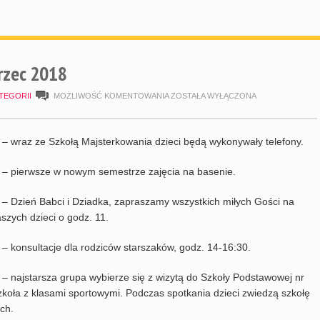
zec 2018
HARMONOGRAM
TEGORII
MOŻLIWOŚĆ KOMENTOWANIA
ZOSTAŁA WYŁĄCZONA
MARZEC
2018
 – wraz ze Szkołą Majsterkowania dzieci będą wykonywały telefony.
 – pierwsze w nowym semestrze zajęcia na basenie.
 – Dzień Babci i Dziadka, zapraszamy wszystkich miłych Gości na
szych dzieci o godz. 11.
 – konsultacje dla rodziców starszaków, godz. 14-16:30.
 – najstarsza grupa wybierze się z wizytą do Szkoły Podstawowej nr
szkoła z klasami sportowymi. Podczas spotkania dzieci zwiedzą szkołę
ch.