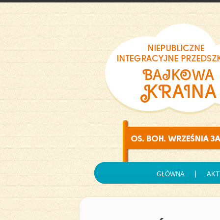
GŁÓWNA
AKT