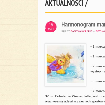
AKTUALNOŚCI /
Harmonogram mar
18
MAR
PRZEZ
BAJKOWAKRAINA
W
BEZ KA
• 1 marca
• 1 marca
• 2 marca
występ na
• 6 marca
• 7 marca
92 im. Bohaterów Westerplatte, jest to 
oraz wezmą udział w zajęciach sportowy