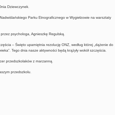
 Dnia Dziewczynek.
 Nadwiślańskiego Parku Etnograficznego w Wygiełzowie na warsztaty
e przez psychologa, Agnieszkę Regulską.
ęścia – Święto upamiętnia rezolucję ONZ, według której „dążenie do
ieka”. Tego dnia nasze aktywności będą krążyły wokół szczęścia.
acer przedszkolaków z marzanną.
naszym przedszkolu.