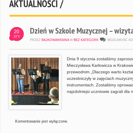
AKTUALNOŚCI /
Dzień w Szkole Muzycznej – wizyt
20
STY
PRZEZ
BAJKOWAKRAINA
W
BEZ KATEGORII
MOŻLIWOŚĆ K
Dnia 9 stycznia zostaliśmy zapros
Mieczysława Karłowicza w Krakowie
przewodnim „Dlaczego warto kształc
uczestniczyły w zajęciach muzyczn
instrumentach. Zostaliśmy oprowad
najzdolniejsi uczniowie zagrali dla 
Komentowanie jest wyłączone.