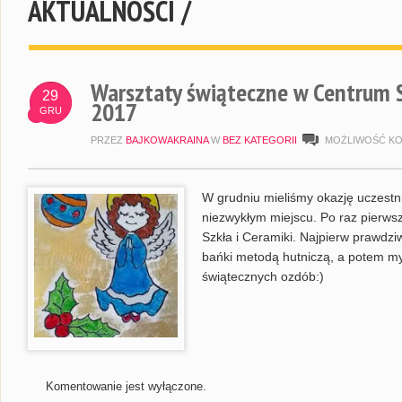
AKTUALNOŚCI /
Warsztaty świąteczne w Centrum Sz
29
2017
GRU
PRZEZ
BAJKOWAKRAINA
W
BEZ KATEGORII
MOŻLIWOŚĆ K
W grudniu mieliśmy okazję uczestn
niezwykłym miejscu. Po raz pierws
Szkła i Ceramiki. Najpierw prawdzi
bańki metodą hutniczą, a potem my
świątecznych ozdób:)
Komentowanie jest wyłączone.