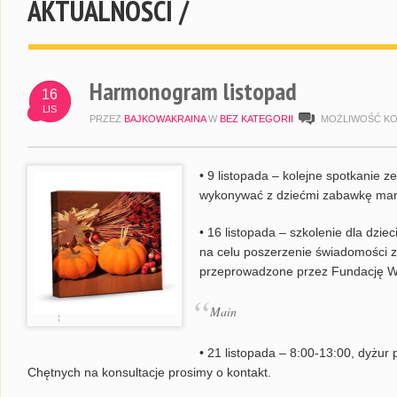
AKTUALNOŚCI /
Harmonogram listopad
16
LIS
PRZEZ
BAJKOWAKRAINA
W
BEZ KATEGORII
MOŻLIWOŚĆ K
• 9 listopada – kolejne spotkanie 
wykonywać z dziećmi zabawkę mani
• 16 listopada – szkolenie dla dzi
na celu poszerzenie świadomości z 
przeprowadzone przez Fundację Wie
Main
• 21 listopada – 8:00-13:00, dyżur 
Chętnych na konsultacje prosimy o kontakt.