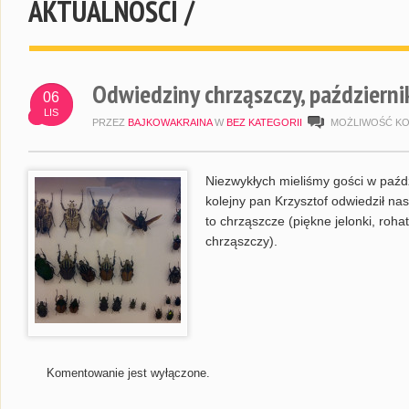
AKTUALNOŚCI /
Odwiedziny chrząszczy, październi
06
LIS
PRZEZ
BAJKOWAKRAINA
W
BEZ KATEGORII
MOŻLIWOŚĆ K
Niezwykłych mieliśmy gości w paźd
kolejny pan Krzysztof odwiedził n
to chrząszcze (piękne jelonki, roha
chrząszczy).
Komentowanie jest wyłączone.